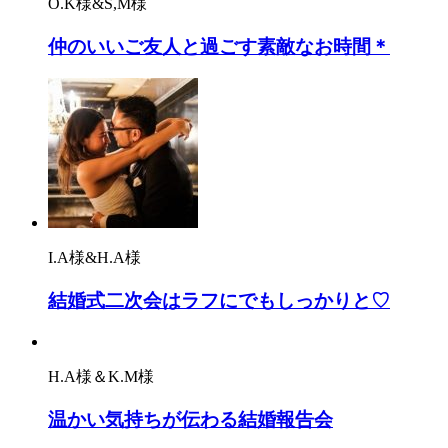
O.K様&S,M様
仲のいいご友人と過ごす素敵なお時間＊
I.A様&H.A様
結婚式二次会はラフにでもしっかりと♡
H.A様＆K.M様
温かい気持ちが伝わる結婚報告会