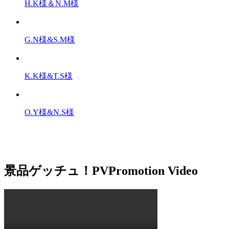
H.K様＆N.M様
G.N様&S.M様
K.K様&T.S様
O.Y様&N.S様
景品ゲッチュ！PV
Promotion Video