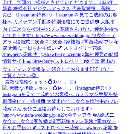
. 素敵な指輪ショット💍💫✨ . . 《In