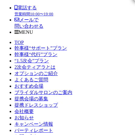
電話する
営業時間
10:00〜19:00
メールで
問い合わせる
MENU
TOP
幹事様“サポート”プラン
幹事様“代行”プラン
“1.5次会”プラン
2次会ティアラとは
オプションのご紹介
よくあるご質問
おすすめ会場
ブライダルサロンのご案内
提携会場の募集
提携ドレスショップ
会社概要
お知らせ
キャンペーン情報
パーティレポート