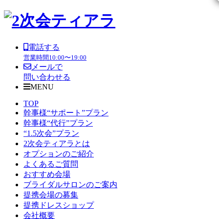
電話する
営業時間
10:00〜19:00
メールで
問い合わせる
MENU
TOP
幹事様“サポート”プラン
幹事様“代行”プラン
“1.5次会”プラン
2次会ティアラとは
オプションのご紹介
よくあるご質問
おすすめ会場
ブライダルサロンのご案内
提携会場の募集
提携ドレスショップ
会社概要