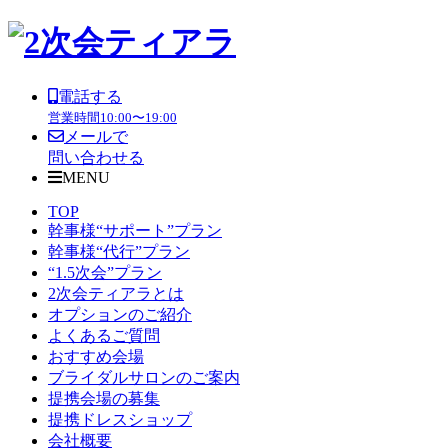
電話する
営業時間
10:00〜19:00
メールで
問い合わせる
MENU
TOP
幹事様“サポート”プラン
幹事様“代行”プラン
“1.5次会”プラン
2次会ティアラとは
オプションのご紹介
よくあるご質問
おすすめ会場
ブライダルサロンのご案内
提携会場の募集
提携ドレスショップ
会社概要