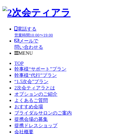
電話する
営業時間
10:00〜19:00
メールで
問い合わせる
MENU
TOP
幹事様“サポート”プラン
幹事様“代行”プラン
“1.5次会”プラン
2次会ティアラとは
オプションのご紹介
よくあるご質問
おすすめ会場
ブライダルサロンのご案内
提携会場の募集
提携ドレスショップ
会社概要